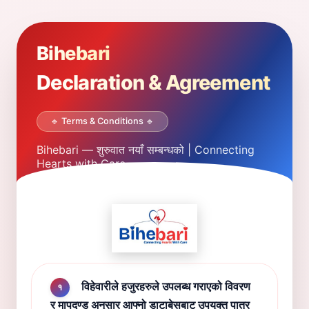
Bihebari
Declaration & Agreement
🔹 Terms & Conditions 🔹
Bihebari — शुरुवात नयाँ सम्बन्धको | Connecting
Hearts with Care.
विहेवारीले हजुरहरुले उपलब्ध गराएको विवरण
१
र मापदण्ड अनुसार आफ्नो डाटाबेसबाट उपयुक्त पात्र