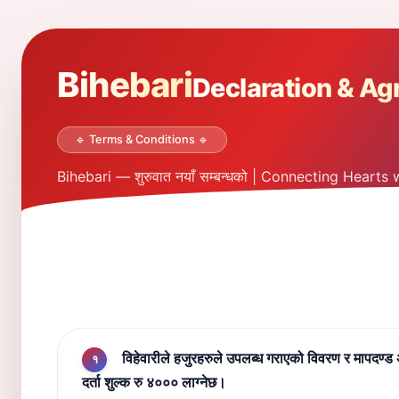
Bihebari
Declaration & A
🔹 Terms & Conditions 🔹
Bihebari — शुरुवात नयाँ सम्बन्धको | Connecting Hearts 
विहेवारीले हजुरहरुले उपलब्ध गराएको विवरण र मापदण्ड अन
१
दर्ता शुल्क रु ४००० लाग्नेछ।