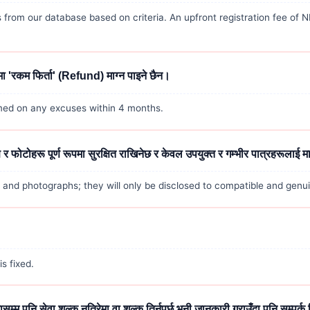
s from our database based on criteria. An upfront registration fee of 
ामा 'रकम फिर्ता' (Refund) माग्न पाइने छैन।
aimed on any excuses within 4 months.
 फोटोहरू पूर्ण रूपमा सुरक्षित राखिनेछ र केवल उपयुक्त र गम्भीर पात्रहरूलाई म
n and photographs; they will only be disclosed to compatible and gen
s fixed.
म पनि सेवा शुल्क नतिरेमा वा शुल्क तिर्नुपर्छ भनी जानकारी गराउँदा पनि सम्पर्क 