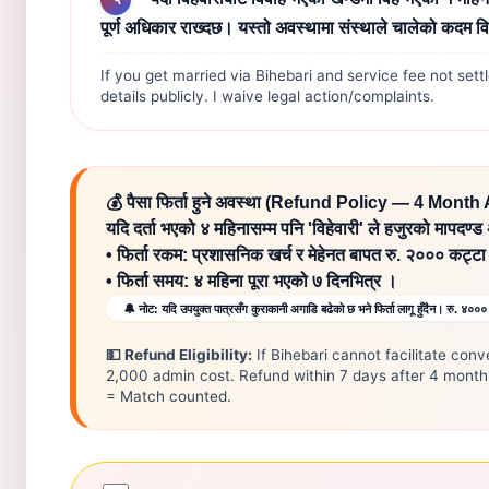
पूर्ण अधिकार राख्दछ। यस्तो अवस्थामा संस्थाले चालेको कदम विरुद्
If you get married via Bihebari and service fee not set
details publicly. I waive legal action/complaints.
💰 पैसा फिर्ता हुने अवस्था (Refund Policy — 4 Mont
यदि दर्ता भएको ४ महिनासम्म पनि 'विहेवारी' ले हजुरको मापदण्ड
• फिर्ता रकम: प्रशासनिक खर्च र मेहेनत बापत रु. २००० कट्टा ग
• फिर्ता समय: ४ महिना पूरा भएको ७ दिनभित्र ।
🔔 नोट: यदि उपयुक्त पात्रसँग कुराकानी अगाडि बढेको छ भने फिर्ता लागू हुँदैन। रु. ४०
💵 Refund Eligibility:
If Bihebari cannot facilitate con
2,000 admin cost. Refund within 7 days after 4 month
= Match counted.