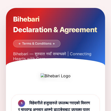
Bihebari
Declaration & Agreement
🔹 Terms & Conditions 🔹
Bihebari — शुरुवात नयाँ सम्बन्धको | Connecting
Hearts with Care.
विहेवारीले हजुरहरुले उपलब्ध गराएको विवरण
१
र मापदण्ड अनुसार आफ्नो डाटाबेसबाट उपयुक्त पात्र