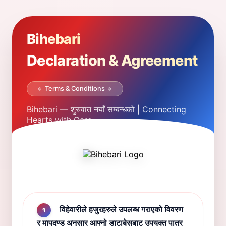
Bihebari
Declaration & Agreement
🔹 Terms & Conditions 🔹
Bihebari — शुरुवात नयाँ सम्बन्धको | Connecting
Hearts with Care.
विहेवारीले हजुरहरुले उपलब्ध गराएको विवरण
१
र मापदण्ड अनुसार आफ्नो डाटाबेसबाट उपयुक्त पात्र