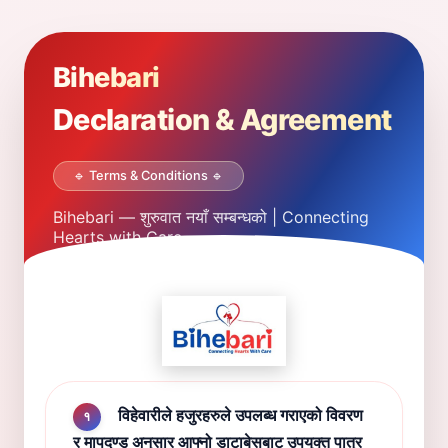
Bihebari
Declaration & Agreement
🔹 Terms & Conditions 🔹
Bihebari — शुरुवात नयाँ सम्बन्धको | Connecting
Hearts with Care.
विहेवारीले हजुरहरुले उपलब्ध गराएको विवरण
१
र मापदण्ड अनुसार आफ्नो डाटाबेसबाट उपयुक्त पात्र